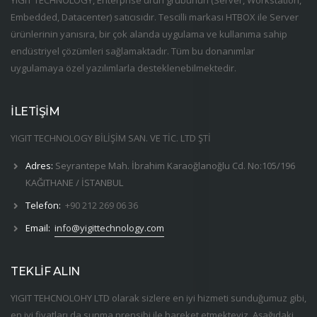
Embedded, Datacenter) satıcısıdır. Tescilli markası HTBOX ile Server
ürünlerinin yanısıra, bir çok alanda uygulama ve kullanıma sahip
endüstriyel çözümleri sağlamaktadır. Tüm bu donanımlar
uygulamaya özel yazılımlarla desteklenebilmektedir.
İLETİŞİM
YIGIT TECHNOLOGY BİLİŞİM SAN. VE TİC. LTD ŞTİ
Adres:
Seyrantepe Mah. İbrahim Karaoğlanoğlu Cd. No:105/196
KAĞITHANE / İSTANBUL
Telefon:
+90 212 269 06 36
Email:
info@yigittechnology.com
TEKLİF ALIN
YIGIT TEHCNOLOHY LTD olarak sizlere en iyi hizmeti sunduğumuz gibi,
en iyi fiyatları da sunma prensibi ile hareket etmekteyiz. Aşağıdaki